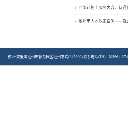
西部计划｜服务内容、待遇
池州市人才政策百问——就
校址:安徽省池州市教育园区池州学院(247000) 联系电话(Tel):（0566）2748876 邮箱：cz